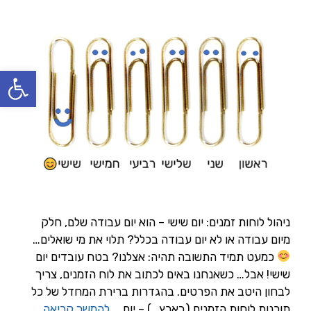
פתח סרגל
ניהול לוחות זמנים: יום שישי – הוא יום עבודה שלם, חלק
מיום עבודה או לא יום עבודה בכלל? תלוי את מי שואלים…
כמעט תמיד התשובה תהיה: אצלנו? בטח עובדים יום
שישי! אבל… כשאנחנו באים לכתוב את לוח הזמנים, צריך
לבחון היטב את הפרטים. בהגדרות ברירת המחדל של כל
תוכנות לוחות הזמנים (בארץ…) – יום …
להמשך קריאה