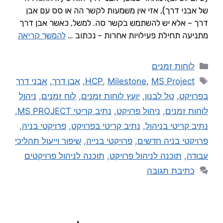
של אבני דרך), אזי אין משמעות לקשר הה או סס עם אבן
דרך – אלא יש להשתמש בקשר סה. למשל, כאשר אבן דרך
מתניעה תחילת פעילויות אחרות – נכתוב …
להמשך קריאה
לוחות זמנים
MS Project
,
Milestone
,
HCP
,
אבן דרך
,
אבני דרך
בפרויקט
,
טל לבנון
,
יועץ לוחות זמנים
,
לוח זמנים
,
ניהול
לוחות זמנים
,
ניהול פרויקט
,
נתיב קריטי MS PROJECT
,
נתיב קריטי בניהול
,
נתיב קריטי בפרויקט
,
פרויקטי בניה
,
פרויקטי בניה חדשים
,
פרויקטי בנייה
,
שיפור וייעול תהליכי
עבודה
,
תוכנה לניהול פרויקט
,
תוכנה לניהול פרויקטים
כתיבת תגובה