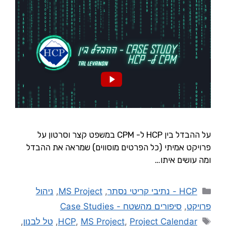
על ההבדל בין HCP ל- CPM במשפט קצר וסרטון על
פרויקט אמיתי (כל הפרטים מוסווים) שמראה את ההבדל
ומה עושים איתו…
HCP - נתיבי קריטי נסתר
,
MS Project
,
ניהול
פרויקט
,
סיפורים מהשטח - Case Studies
Project Calendar
,
MS Project
,
HCP
,
טל לבנון
,