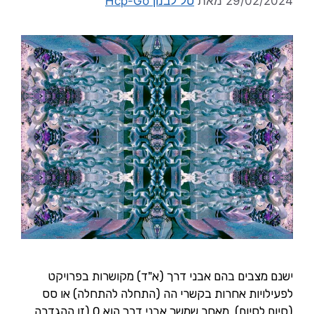
29/02/2024
מאת
טל לבנון Hcp-Go
ישנם מצבים בהם אבני דרך (א"ד) מקושרות בפרויקט
לפעילויות אחרות בקשרי הה (התחלה להתחלה) או סס
(סיום לסיום). מאחר שמשך אבני דרך הוא 0 (זו ההגדרה