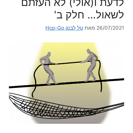
לדעת ו(אולי) לא העזתם
לשאול… חלק ב'
26/07/2021
מאת
טל לבנון Hcp-Go