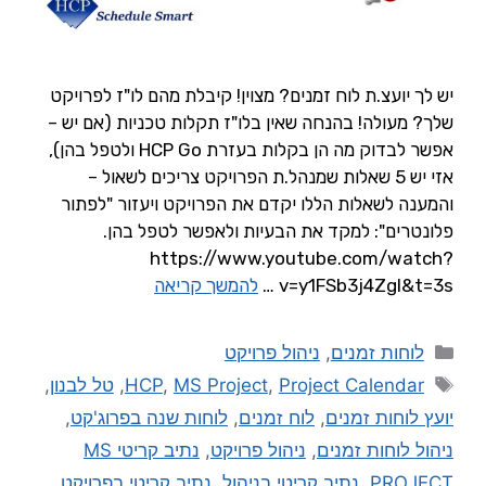
יש לך יועצ.ת לוח זמנים? מצוין! קיבלת מהם לו"ז לפרויקט
שלך? מעולה! בהנחה שאין בלו"ז תקלות טכניות (אם יש –
אפשר לבדוק מה הן בקלות בעזרת HCP Go ולטפל בהן),
אזי יש 5 שאלות שמנהל.ת הפרויקט צריכים לשאול –
והמענה לשאלות הללו יקדם את הפרויקט ויעזור "לפתור
פלונטרים": למקד את הבעיות ולאפשר לטפל בהן.
https://www.youtube.com/watch?
v=y1FSb3j4ZgI&t=3s …
להמשך קריאה
לוחות זמנים
,
ניהול פרויקט
Project Calendar
,
MS Project
,
HCP
,
טל לבנון
,
יועץ לוחות זמנים
,
לוח זמנים
,
לוחות שנה בפרוג'קט
,
ניהול לוחות זמנים
,
ניהול פרויקט
,
נתיב קריטי MS
PROJECT
,
נתיב קריטי בניהול
,
נתיב קריטי בפרויקט
,