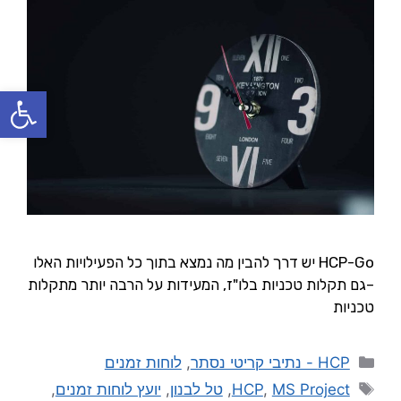
פתח סרגל
HCP-Go יש דרך להבין מה נמצא בתוך כל הפעילויות האלו
–גם תקלות טכניות בלו"ז, המעידות על הרבה יותר מתקלות
טכניות
HCP - נתיבי קריטי נסתר
,
לוחות זמנים
MS Project
,
HCP
,
טל לבנון
,
יועץ לוחות זמנים
,