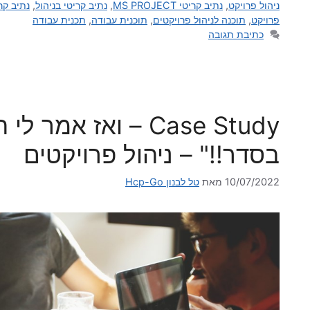
ניהול פרויקט
,
נתיב קריטי MS PROJECT
,
נתיב קריטי בניהול
,
נתיב קר
פרויקט
,
תוכנה לניהול פרויקטים
,
תוכנית עבודה
,
תכנית עבודה
כתיבת תגובה
Case Study – ואז אמ
בסדר!!" – ניהול פרויקטים
10/07/2022
מאת
טל לבנון Hcp-Go