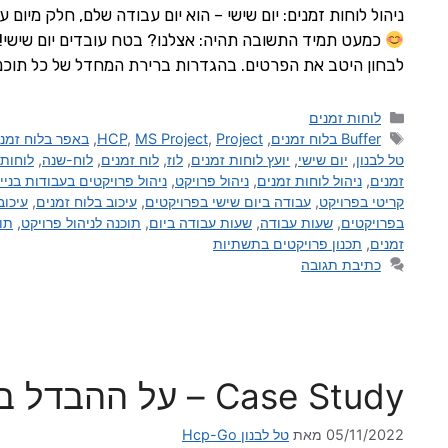
ניהול לוחות זמנים: יום שישי – הוא יום עבודה שלם, חלק מיום 
כמעט תמיד התשובה תהיה: אצלנו? בטח עובדים יום שישי! 
לבחון היטב את הפרטים. בהגדרות ברירת המחדל של כל תוכנו
לוחות זמנים
Buffer בלוח זמנים
,
Project
,
MS Project
,
HCP
,
באפר בלוח זמנ
טל לבנון
,
יום שישי
,
יועץ לוחות זמנים
,
לוז
,
לוח זמנים
,
לוח-שנה
,
לוחות 
זמנים
,
ניהול לוחות זמנים
,
ניהול פרויקט
,
ניהול פרויקטים בעבודות בניי
קריטי בפרויקט
,
עבודה ביום שישי בפרויקטים
,
עיכוב בלוח זמנים
,
עיכוב
בפרויקטים
,
שעות עבודה
,
שעות עבודה ביום
,
תוכנה לניהול פרויקט
,
תוכ
זמנים
,
תכנון פרויקטים בתשתיות
כתיבת תגובה
Case Study – על ההבדל בין CPM ל- HCP
05/11/2022
מאת
טל לבנון Hcp-Go