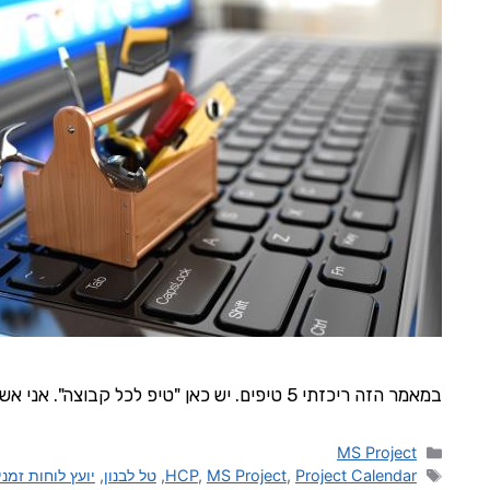
במאמר הזה ריכזתי 5 טיפים. יש כאן "טיפ לכל קבוצה". אני אשאיר לך להחליט לאיזו קבוצה שייך כל טיפ.
MS Project
Project Calendar
,
MS Project
,
HCP
,
טל לבנון
,
יועץ לוחות זמני