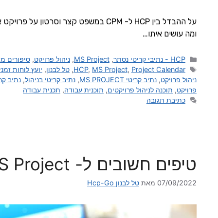
על ההבדל בין HCP ל- CPM במשפט קצר וסרט
ומה עושים איתו…
HCP - נתיבי קריטי נסתר
,
MS Project
,
ניהול פרויקט
,
סיפורים מהשטח - 
Project Calendar
,
MS Project
,
HCP
,
טל לבנון
,
יועץ לוחות זמני
ניהול פרויקט
,
נתיב קריטי MS PROJECT
,
נתיב קריטי בניהול
,
נתיב קר
פרויקט
,
תוכנה לניהול פרויקטים
,
תוכנית עבודה
,
תכנית עבודה
כתיבת תגובה
טיפים חשובים ל- MS Project
07/09/2022
מאת
טל לבנון Hcp-Go